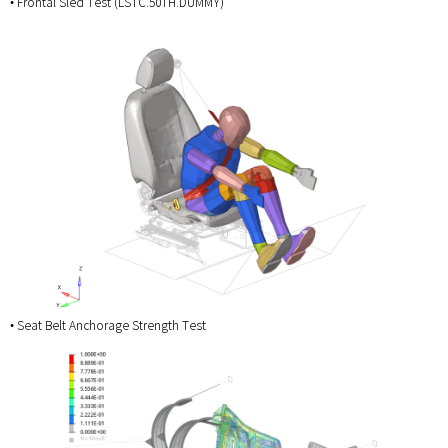
• Frontal Sled Test (LSTC.50TH.DUMMY)
• Seat Belt Anchorage Strength Test