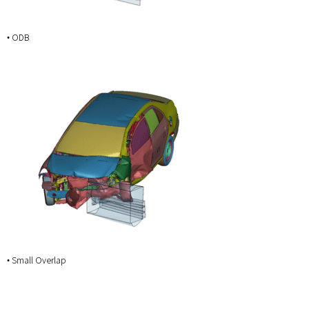
• ODB
• Small Overlap