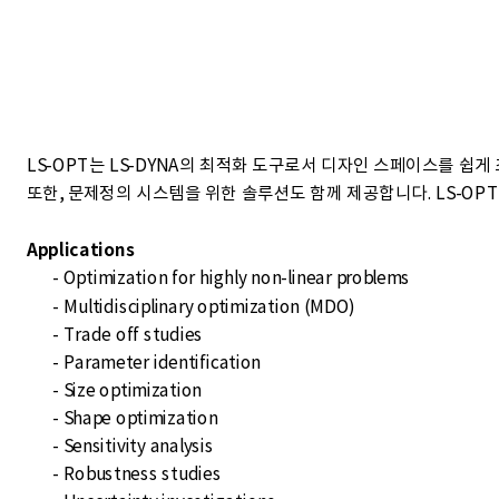
LS-OPT는 LS-DYNA의 최적화 도구로서 디자인 스페이스를 쉽
또한, 문제정의 시스템을 위한 솔루션도 함께 제공합니다. LS-OPT는 SRS
Applications
- Optimization for highly non-linear problems
- Multidisciplinary optimization (MDO)
- Trade off studies
- Parameter identification
- Size optimization
- Shape optimization
- Sensitivity analysis
- Robustness studies