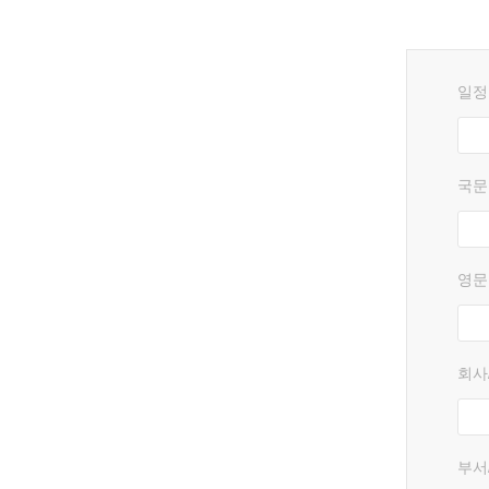
일정
국문
영문
회사
부서