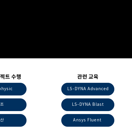
젝트 수행
관련 교육
physic
LS-DYNA Advanced
조
LS-DYNA Blast
산
Ansys Fluent